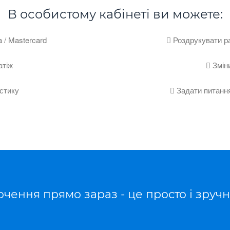
В особистому кабінеті ви можете:
 / Mastercard

Роздрукувати ра
атіж

Змін
стику

Задати питання
чення прямо зараз - це просто і зручн